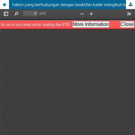
Faktor yang berhubungan dengan keaktifan kader mengikuti kegiatan posyandu di wilayah kerja Puskesmas Liukang Pangkep