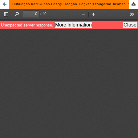
Hubungan Kecukupan Energi Dengan Tingkat Kebugaran Jasmani Siswa