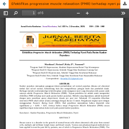
Efektifitas progressive muscle relaxation (PMR) terhadap nyeri pada pasien kanker payudara