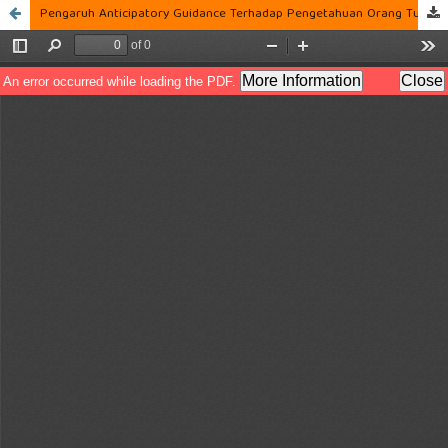
Pengaruh Anticipatory Guidance Terhadap Pengetahuan Orang Tua Mengenai Kecelakaan Pada Anak Usia Toddler