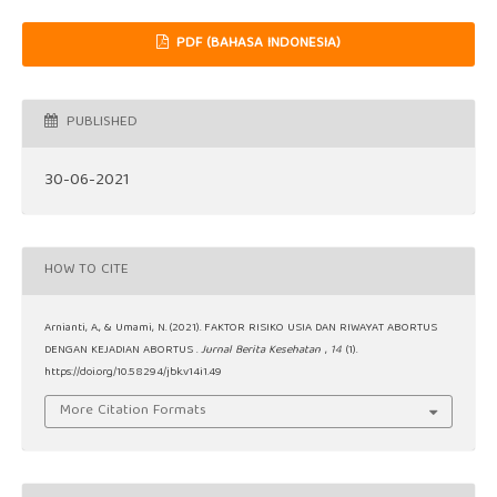
PDF (BAHASA INDONESIA)
PUBLISHED
30-06-2021
HOW TO CITE
Arnianti, A., & Umami, N. (2021). FAKTOR RISIKO USIA DAN RIWAYAT ABORTUS
DENGAN KEJADIAN ABORTUS .
Jurnal Berita Kesehatan
,
14
(1).
https://doi.org/10.58294/jbk.v14i1.49
More Citation Formats