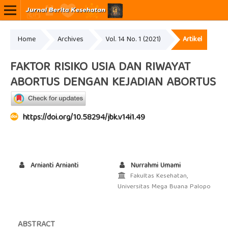
Home
Archives
Vol. 14 No. 1 (2021)
Artikel
Online ISSN: 2807-5617
Print ISSN: 2356-1068
FAKTOR RISIKO USIA DAN RIWAYAT
ABORTUS DENGAN KEJADIAN ABORTUS
https://doi.org/10.58294/jbk.v14i1.49
Arnianti Arnianti
Nurrahmi Umami
Fakultas Kesehatan,
Universitas Mega Buana Palopo
ABSTRACT