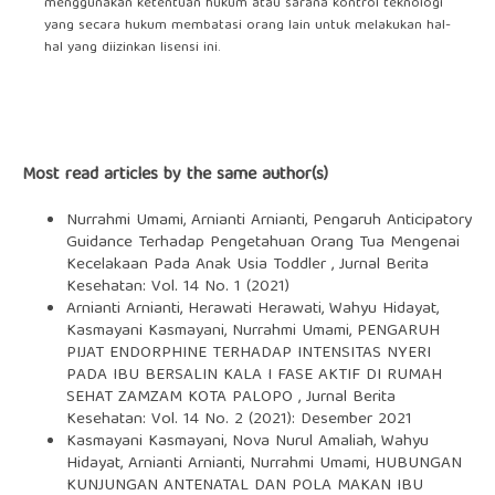
menggunakan ketentuan hukum atau sarana kontrol teknologi
yang secara hukum membatasi orang lain untuk melakukan hal-
hal yang diizinkan lisensi ini.
Most read articles by the same author(s)
Nurrahmi Umami, Arnianti Arnianti,
Pengaruh Anticipatory
Guidance Terhadap Pengetahuan Orang Tua Mengenai
Kecelakaan Pada Anak Usia Toddler
,
Jurnal Berita
Kesehatan: Vol. 14 No. 1 (2021)
Arnianti Arnianti, Herawati Herawati, Wahyu Hidayat,
Kasmayani Kasmayani, Nurrahmi Umami,
PENGARUH
PIJAT ENDORPHINE TERHADAP INTENSITAS NYERI
PADA IBU BERSALIN KALA I FASE AKTIF DI RUMAH
SEHAT ZAMZAM KOTA PALOPO
,
Jurnal Berita
Kesehatan: Vol. 14 No. 2 (2021): Desember 2021
Kasmayani Kasmayani, Nova Nurul Amaliah, Wahyu
Hidayat, Arnianti Arnianti, Nurrahmi Umami,
HUBUNGAN
KUNJUNGAN ANTENATAL DAN POLA MAKAN IBU