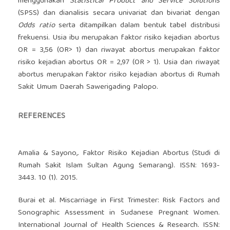
menggunakan
Statistical Product and Service Solutions
(SPSS) dan dianalisis secara univariat dan bivariat dengan
Odds ratio
serta ditampilkan dalam bentuk tabel distribusi
frekuensi. Usia ibu merupakan faktor risiko kejadian abortus
OR = 3,56 (OR> 1) dan riwayat abortus merupakan faktor
risiko kejadian abortus OR = 2,97 (OR > 1). Usia dan riwayat
abortus merupakan faktor risiko kejadian abortus di Rumah
Sakit Umum Daerah Sawerigading Palopo.
REFERENCES
Amalia & Sayono,. Faktor Risiko Kejadian Abortus (Studi di
Rumah Sakit Islam Sultan Agung Semarang). ISSN: 1693-
3443. 10 (1). 2015.
Burai et al. Miscarriage in First Trimester: Risk Factors and
Sonographic Assessment in Sudanese Pregnant Women.
International Journal of Health Sciences & Research. ISSN: